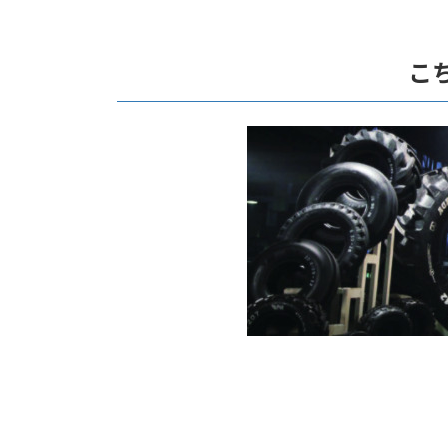
コ
ナ
ン
ビ
テ
ゲ
こ
ン
ー
ツ
シ
へ
ョ
ス
ン
キ
に
ッ
移
プ
動