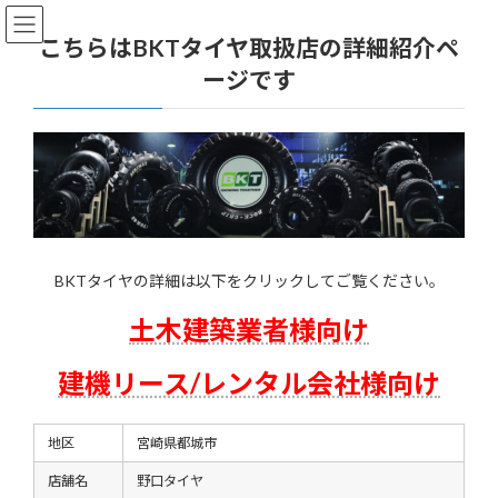
コ
ナ
ン
ビ
こちらはBKTタイヤ取扱店の詳細紹介ペ
テ
ゲ
ージです
ン
ー
ツ
シ
へ
ョ
ス
ン
キ
に
ッ
移
プ
動
BKTタイヤの詳細は以下をクリックしてご覧ください。
土木建築業者様向け
建機リース/レンタル会社様向け
地区
宮崎県都城市
店舗名
野口タイヤ