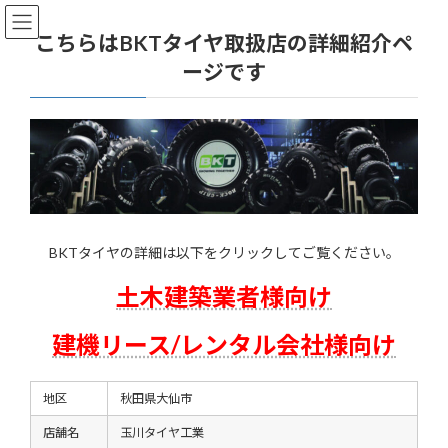
コ
ナ
ン
ビ
こちらはBKTタイヤ取扱店の詳細紹介ペ
テ
ゲ
ージです
ン
ー
ツ
シ
へ
ョ
ス
ン
キ
に
ッ
移
プ
動
BKTタイヤの詳細は以下をクリックしてご覧ください。
土木建築業者様向け
建機リース/レンタル会社様向け
地区
秋田県大仙市
店舗名
玉川タイヤ工業