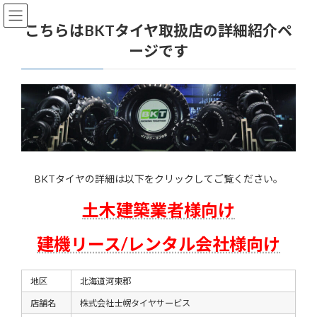
コ
ナ
ン
ビ
こちらはBKTタイヤ取扱店の詳細紹介ペ
テ
ゲ
ージです
ン
ー
ツ
シ
へ
ョ
ス
ン
キ
に
ッ
移
プ
動
BKTタイヤの詳細は以下をクリックしてご覧ください。
土木建築業者様向け
建機リース/レンタル会社様向け
地区
北海道河東郡
店舗名
株式会社士幌タイヤサービス