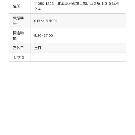
〒080-1253 北海道河東郡士幌町西２線１３６番地
住所
２４
電話番
01564-5-5001
号
開店時
8:30~17:00
間
定休日
土日
その他