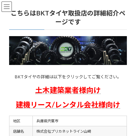
コ
ナ
ン
ビ
こちらはBKTタイヤ取扱店の詳細紹介ペ
テ
ゲ
ージです
ン
ー
ツ
シ
へ
ョ
ス
ン
キ
に
ッ
移
プ
動
BKTタイヤの詳細は以下をクリックしてご覧ください。
土木建築業者様向け
建機リース/レンタル会社様向け
地区
兵庫県宍粟市
店舗名
株式会社プリカネットライン山崎