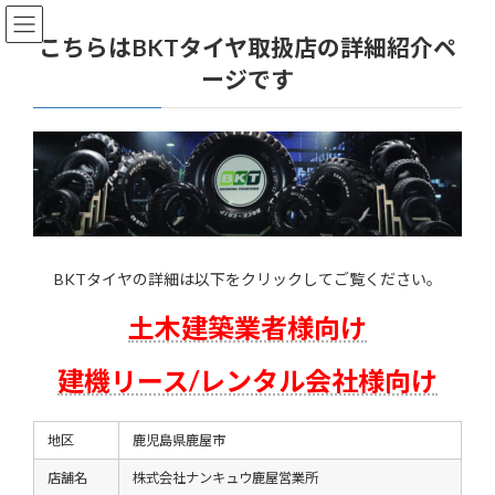
コ
ナ
ン
ビ
こちらはBKTタイヤ取扱店の詳細紹介ペ
テ
ゲ
ージです
ン
ー
ツ
シ
へ
ョ
ス
ン
キ
に
ッ
移
プ
動
BKTタイヤの詳細は以下をクリックしてご覧ください。
土木建築業者様向け
建機リース/レンタル会社様向け
地区
鹿児島県鹿屋市
店舗名
株式会社ナンキュウ鹿屋営業所