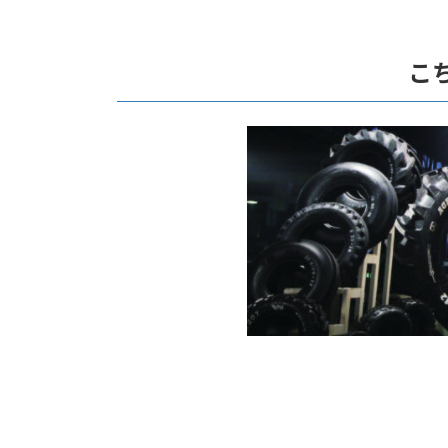
コ
ナ
ン
ビ
テ
ゲ
こ
ン
ー
ツ
シ
へ
ョ
ス
ン
キ
に
ッ
移
プ
動