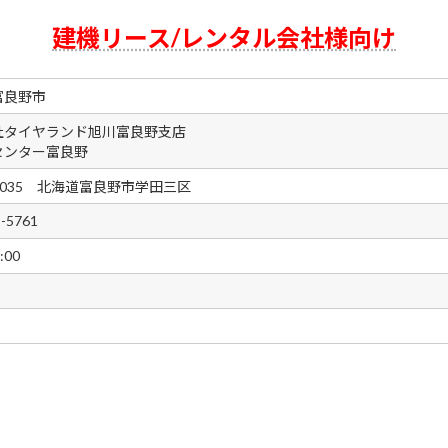
建機リース/レンタル会社様向け
富良野市
社タイヤランド旭川富良野支店
センター富良野
-0035 北海道富良野市学田三区
2-5761
:00