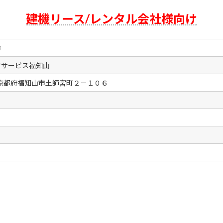
建機リース/レンタル会社様向け
市
ヤサービス福知山
56 京都府福知山市土師宮町２－１０６