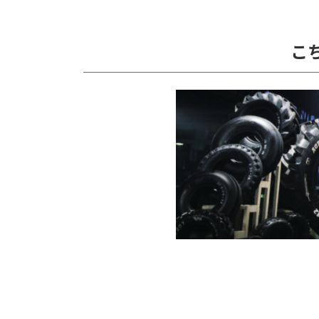
コ
ナ
ン
ビ
テ
ゲ
こ
ン
ー
ツ
シ
へ
ョ
ス
ン
キ
に
ッ
移
プ
動