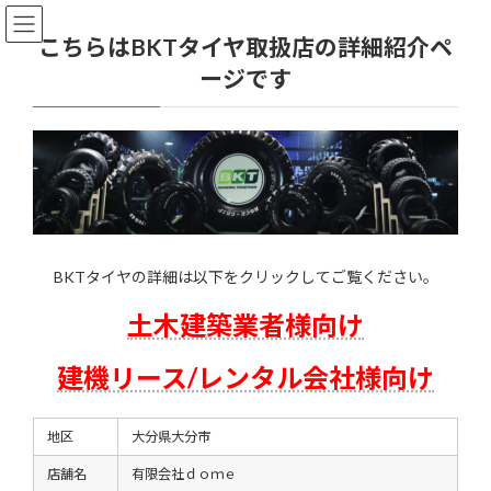
コ
ナ
ン
ビ
こちらはBKTタイヤ取扱店の詳細紹介ペ
テ
ゲ
ージです
ン
ー
ツ
シ
へ
ョ
ス
ン
キ
に
ッ
移
プ
動
BKTタイヤの詳細は以下をクリックしてご覧ください。
土木建築業者様向け
建機リース/レンタル会社様向け
地区
大分県大分市
店舗名
有限会社ｄｏｍｅ