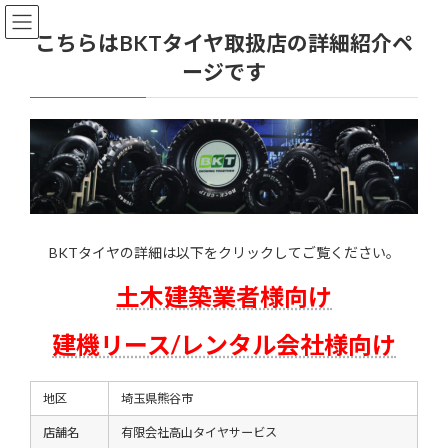
コ
ナ
ン
ビ
こちらはBKTタイヤ取扱店の詳細紹介ペ
テ
ゲ
ージです
ン
ー
ツ
シ
へ
ョ
ス
ン
キ
に
ッ
移
プ
動
BKTタイヤの詳細は以下をクリックしてご覧ください。
土木建築業者様向け
建機リース/レンタル会社様向け
地区
埼玉県熊谷市
店舗名
有限会社高山タイヤサービス