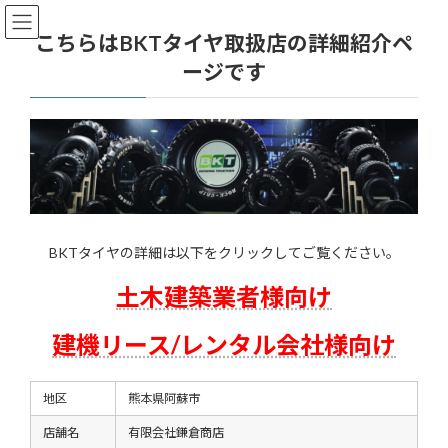
コ
ナ
ン
ビ
こちらはBKTタイヤ取扱店の詳細紹介ペ
テ
ゲ
ージです
ン
ー
ツ
シ
へ
ョ
ス
ン
キ
に
ッ
移
プ
動
BKTタイヤの詳細は以下をクリックしてご覧ください。
土木建築業者様向け
建機リース/レンタル会社様向け
地区
熊本県阿蘇市
店舗名
有限会社鎌倉商店