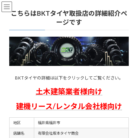
コ
ナ
ン
ビ
こちらはBKTタイヤ取扱店の詳細紹介ペ
テ
ゲ
ージです
ン
ー
ツ
シ
へ
ョ
ス
ン
キ
に
ッ
移
プ
動
BKTタイヤの詳細は以下をクリックしてご覧ください。
土木建築業者様向け
建機リース/レンタル会社様向け
地区
福井県福井市
店舗名
有限会社坂本タイヤ商会