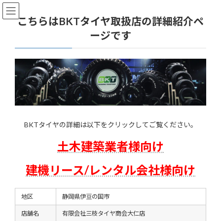
コ
ナ
ン
ビ
こちらはBKTタイヤ取扱店の詳細紹介ペ
テ
ゲ
ージです
ン
ー
ツ
シ
へ
ョ
ス
ン
キ
に
ッ
移
プ
動
BKTタイヤの詳細は以下をクリックしてご覧ください。
土木建築業者様向け
建機リース/レンタル会社様向け
地区
静岡県伊豆の国市
店舗名
有限会社三枝タイヤ商会大仁店