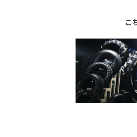
コ
ナ
ン
ビ
テ
ゲ
こ
ン
ー
ツ
シ
へ
ョ
ス
ン
キ
に
ッ
移
プ
動