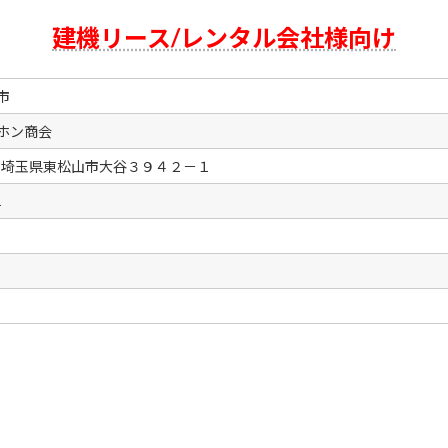
建機リース/レンタル会社様向け
市
ホン商会
08 埼玉県東松山市大谷３９４２－１
1