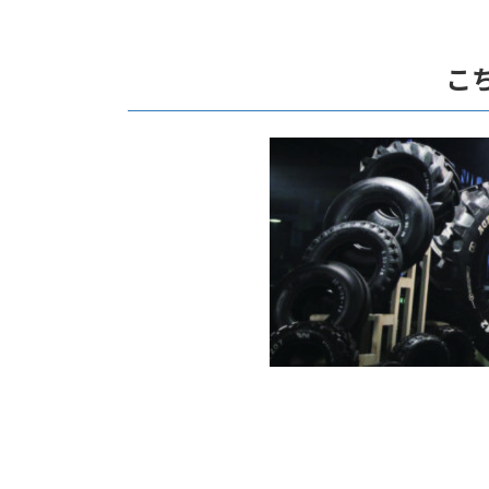
コ
ナ
ン
ビ
テ
ゲ
こ
ン
ー
ツ
シ
へ
ョ
ス
ン
キ
に
ッ
移
プ
動