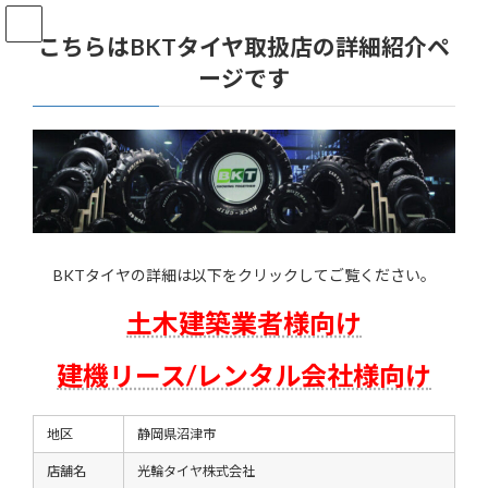
コ
ナ
ン
ビ
こちらはBKTタイヤ取扱店の詳細紹介ペ
テ
ゲ
ージです
ン
ー
ツ
シ
へ
ョ
ス
ン
キ
に
ッ
移
プ
動
BKTタイヤの詳細は以下をクリックしてご覧ください。
土木建築業者様向け
建機リース/レンタル会社様向け
地区
静岡県沼津市
店舗名
光輪タイヤ株式会社